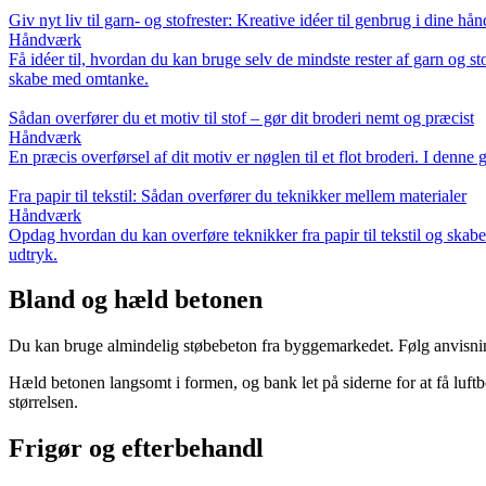
Giv nyt liv til garn- og stofrester: Kreative idéer til genbrug i dine hå
Håndværk
Få idéer til, hvordan du kan bruge selv de mindste rester af garn og s
skabe med omtanke.
Sådan overfører du et motiv til stof – gør dit broderi nemt og præcist
Håndværk
En præcis overførsel af dit motiv er nøglen til et flot broderi. I denn
Fra papir til tekstil: Sådan overfører du teknikker mellem materialer
Håndværk
Opdag hvordan du kan overføre teknikker fra papir til tekstil og skabe 
udtryk.
Bland og hæld betonen
Du kan bruge almindelig støbebeton fra byggemarkedet. Følg anvisninge
Hæld betonen langsomt i formen, og bank let på siderne for at få luftbob
størrelsen.
Frigør og efterbehandl