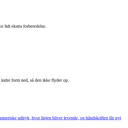
e lidt ekstra forberedelse.
 indre form ned, så den ikke flyder op.
neriske udtryk, hvor linjen bliver levende, og håndskriften får nyt