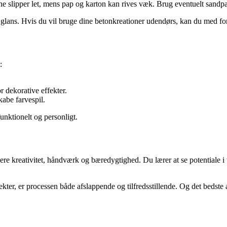
ne slipper let, mens pap og karton kan rives væk. Brug eventuelt sandpapir
g glans. Hvis du vil bruge dine betonkreationer udendørs, kan du med 
:
 dekorative effekter.
kabe farvespil.
unktionelt og personligt.
 kreativitet, håndværk og bæredygtighed. Du lærer at se potentiale i tin
kter, er processen både afslappende og tilfredsstillende. Og det bedste 