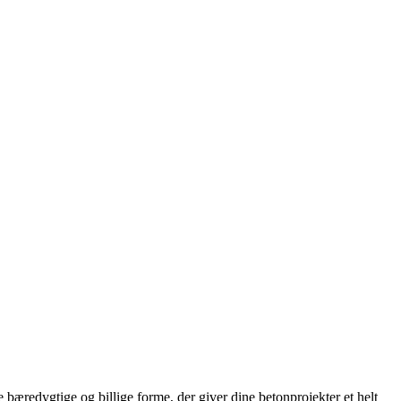
bæredygtige og billige forme, der giver dine betonprojekter et helt