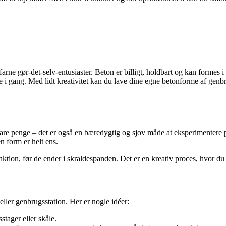
ne gør-det-selv-entusiaster. Beton er billigt, holdbart og kan formes i næ
 gang. Med lidt kreativitet kan du lave dine egne betonforme af genbru
pare penge – det er også en bæredygtig og sjov måde at eksperimentere
n form er helt ens.
nktion, før de ender i skraldespanden. Det er en kreativ proces, hvor du
ler genbrugsstation. Her er nogle idéer:
sstager eller skåle.