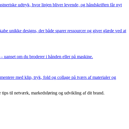
neriske udtryk, hvor linjen bliver levende, og håndskriften får nyt
skabe unikke designs, der både sparer ressourcer og giver glæde ved at
of – uanset om du broderer i hånden eller på maskine.
imentere med klip, tryk, fold og collage på tværs af materialer og
r tips til netværk, markedsføring og udvikling af dit brand.