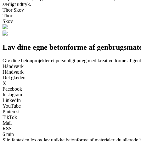
særligt udtryk.
Thor Skov
Thor
Skov
Lav dine egne betonforme af genbrugsmate
Giv dine betonprojekter et personligt præg med kreative forme af gen
Håndværk
Håndværk
Del glæden
X
Facebook
Instagram
LinkedIn
YouTube
Pinterest
TikTok
Mail
RSS
6 min
Slip fantasien løs og lav unikke betonforme af materialer, du allered