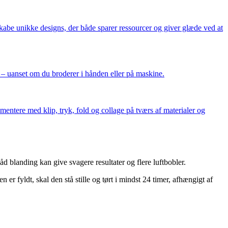
skabe unikke designs, der både sparer ressourcer og giver glæde ved at
of – uanset om du broderer i hånden eller på maskine.
imentere med klip, tryk, fold og collage på tværs af materialer og
 blanding kan give svagere resultater og flere luftbobler.
er fyldt, skal den stå stille og tørt i mindst 24 timer, afhængigt af