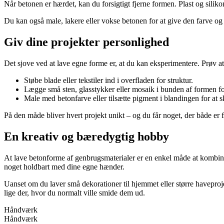
Når betonen er hærdet, kan du forsigtigt fjerne formen. Plast og siliko
Du kan også male, lakere eller vokse betonen for at give den farve o
Giv dine projekter personlighed
Det sjove ved at lave egne forme er, at du kan eksperimentere. Prøv at
Støbe blade eller tekstiler ind i overfladen for struktur.
Lægge små sten, glasstykker eller mosaik i bunden af formen for
Male med betonfarve eller tilsætte pigment i blandingen for at s
På den måde bliver hvert projekt unikt – og du får noget, der både er f
En kreativ og bæredygtig hobby
At lave betonforme af genbrugsmaterialer er en enkel måde at kombinere
noget holdbart med dine egne hænder.
Uanset om du laver små dekorationer til hjemmet eller større haveproje
lige der, hvor du normalt ville smide dem ud.
Håndværk
Håndværk