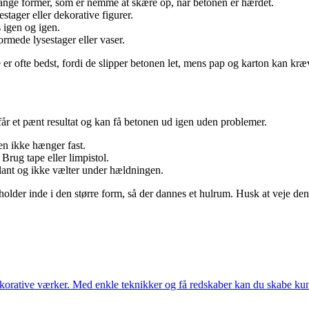
flange former, som er nemme at skære op, når betonen er hærdet.
stager eller dekorative figurer.
s igen og igen.
formede lysestager eller vaser.
er ofte bedst, fordi de slipper betonen let, mens pap og karton kan kræv
 får et pænt resultat og kan få betonen ud igen uden problemer.
en ikke hænger fast.
Brug tape eller limpistol.
 plant og ikke vælter under hældningen.
holder inde i den større form, så der dannes et hulrum. Husk at veje den
orative værker. Med enkle teknikker og få redskaber kan du skabe kunst