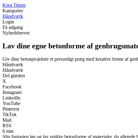
K
rea
T
imen
Kategorier
Håndværk
Login
Få adgang
Nyhedsbrevet
Lav dine egne betonforme af genbrugsmate
Giv dine betonprojekter et personligt præg med kreative forme af gen
Håndværk
Håndværk
Del glæden
X
Facebook
Instagram
LinkedIn
YouTube
Pinterest
TikTok
Mail
RSS
6 min
Slip fantasien løs og lav unikke betonforme af materialer, du allered