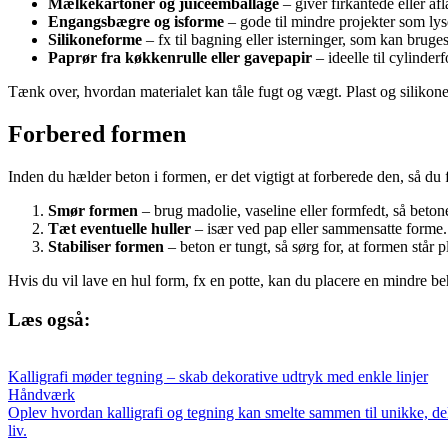
Mælkekartoner og juiceemballage
– giver firkantede eller a
Engangsbægre og isforme
– gode til mindre projekter som lyse
Silikoneforme
– fx til bagning eller isterninger, som kan bruge
Paprør fra køkkenrulle eller gavepapir
– ideelle til cylinder
Tænk over, hvordan materialet kan tåle fugt og vægt. Plast og silikone 
Forbered formen
Inden du hælder beton i formen, er det vigtigt at forberede den, så du
Smør formen
– brug madolie, vaseline eller formfedt, så beton
Tæt eventuelle huller
– især ved pap eller sammensatte forme. 
Stabiliser formen
– beton er tungt, så sørg for, at formen står
Hvis du vil lave en hul form, fx en potte, kan du placere en mindre be
Læs også:
Kalligrafi møder tegning – skab dekorative udtryk med enkle linjer
Håndværk
Oplev hvordan kalligrafi og tegning kan smelte sammen til unikke, dek
liv.