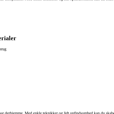
rialer
brug
e har derhjemme. Med enkle teknikker og lidt opfindsomhed kan du skabe 