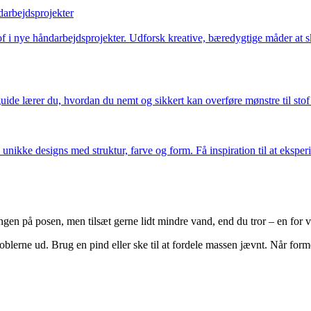
ndarbejdsprojekter
tof i nye håndarbejdsprojekter. Udforsk kreative, bæredygtige måder at 
e guide lærer du, hvordan du nemt og sikkert kan overføre mønstre til st
unikke designs med struktur, farve og form. Få inspiration til at eksper
n på posen, men tilsæt gerne lidt mindre vand, end du tror – en for våd
lerne ud. Brug en pind eller ske til at fordele massen jævnt. Når formen 