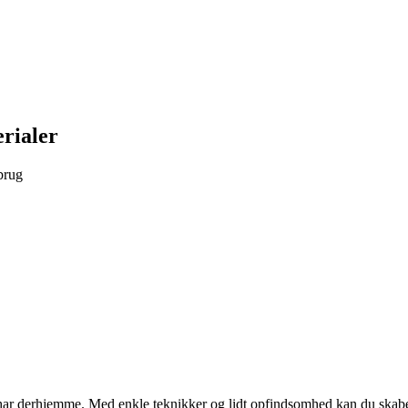
rialer
brug
e har derhjemme. Med enkle teknikker og lidt opfindsomhed kan du skabe 