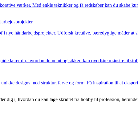
orative værker. Med enkle teknikker og få redskaber kan du skabe kunst
ndarbejdsprojekter
tof i nye håndarbejdsprojekter. Udforsk kreative, bæredygtige måder at 
e guide lærer du, hvordan du nemt og sikkert kan overføre mønstre til st
unikke designs med struktur, farve og form. Få inspiration til at eksper
der dig i, hvordan du kan tage skridtet fra hobby til profession, herunde