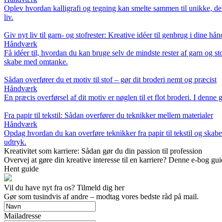
Oplev hvordan kalligrafi og tegning kan smelte sammen til unikke, dek
liv.
Giv nyt liv til garn- og stofrester: Kreative idéer til genbrug i dine hå
Håndværk
Få idéer til, hvordan du kan bruge selv de mindste rester af garn og s
skabe med omtanke.
Sådan overfører du et motiv til stof – gør dit broderi nemt og præcist
Håndværk
En præcis overførsel af dit motiv er nøglen til et flot broderi. I denn
Fra papir til tekstil: Sådan overfører du teknikker mellem materialer
Håndværk
Opdag hvordan du kan overføre teknikker fra papir til tekstil og skabe 
udtryk.
Kreativitet som karriere: Sådan gør du din passion til profession
Overvej at gøre din kreative interesse til en karriere? Denne e-bog gui
Hent guide
Vil du have nyt fra os? Tilmeld dig her
Gør som tusindvis af andre – modtag vores bedste råd på mail.
Mailadresse