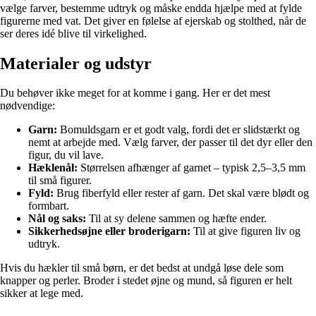
vælge farver, bestemme udtryk og måske endda hjælpe med at fylde
figurerne med vat. Det giver en følelse af ejerskab og stolthed, når de
ser deres idé blive til virkelighed.
Materialer og udstyr
Du behøver ikke meget for at komme i gang. Her er det mest
nødvendige:
Garn:
Bomuldsgarn er et godt valg, fordi det er slidstærkt og
nemt at arbejde med. Vælg farver, der passer til det dyr eller den
figur, du vil lave.
Hæklenål:
Størrelsen afhænger af garnet – typisk 2,5–3,5 mm
til små figurer.
Fyld:
Brug fiberfyld eller rester af garn. Det skal være blødt og
formbart.
Nål og saks:
Til at sy delene sammen og hæfte ender.
Sikkerhedsøjne eller broderigarn:
Til at give figuren liv og
udtryk.
Hvis du hækler til små børn, er det bedst at undgå løse dele som
knapper og perler. Broder i stedet øjne og mund, så figuren er helt
sikker at lege med.