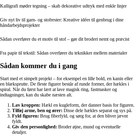
Kalligrafi møder tegning – skab dekorative udtryk med enkle linjer
Giv nyt liv til garn- og stofrester: Kreative idéer til genbrug i dine
håndarbejdsprojekter
Sådan overfører du et motiv til stof – gør dit broderi nemt og præcist
Fra papir til tekstil: Sådan overfører du teknikker mellem materialer
Sådan kommer du i gang
Start med et simpelt projekt – for eksempel en lille bold, en kanin eller
en blæksprutte. De fleste figurer består af runde former, der hækles i
spiral. Når du først har lært at lave magisk ring, fastmasker og
indtagninger, kan du skabe næsten alt.
Lav kroppen:
Hækl en kugleform, der danner basis for figuren.
Tilføj arme, ben og ører:
Disse dele hækles separat og sys på.
Fyld figuren:
Brug fiberfyld, og sørg for, at den bliver jævnt
fyldt.
Giv den personlighed:
Broder øjne, mund og eventuelle
detaljer.