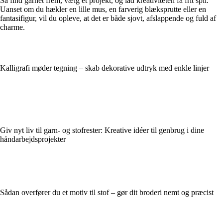
Så find garnet frem, vælg et projekt, og lad kreativiteten få frit spil.
Uanset om du hækler en lille mus, en farverig blæksprutte eller en
fantasifigur, vil du opleve, at det er både sjovt, afslappende og fuld af
charme.
Kalligrafi møder tegning – skab dekorative udtryk med enkle linjer
Giv nyt liv til garn- og stofrester: Kreative idéer til genbrug i dine
håndarbejdsprojekter
Sådan overfører du et motiv til stof – gør dit broderi nemt og præcist