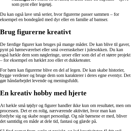
som pynt eller legetøj.
Du kan også lave små serier, hvor figurerne passer sammen – for
eksempel en bondegård med dyr eller en familie af bamser.
Brug figurerne kreativt
De færdige figurer kan bruges på mange måder. De kan blive til gaver,
pynt på børneværelset eller små overraskelser i julesokken. Du kan
også hækle dem som nøgleringe, uroer eller som del af et større projekt
– for eksempel en hæklet zoo eller et dukketeater.
For børn kan figurerne blive en del af legen. De kan skabe historier,
bygge verdener og bruge dem som karakterer i deres egne eventyr. Det
gør håndarbejdet levende og meningsfuldt.
En kreativ hobby med hjerte
At hækle små tøjdyr og figurer handler ikke kun om resultatet, men om
processen. Det er en rolig, nærværende aktivitet, hvor man kan
fordybe sig og skabe noget personligt. Og når børnene er med, bliver
det samtidig en måde at dele tid, fantasi og glæde på.