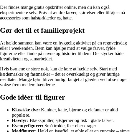
Der findes mange gratis opskrifter online, men du kan også
eksperimentere selv. Prøv at ændre farver, størrelser eller tilføje små
accessories som halstørklæder og hatte.
Gør det til et familieprojekt
At hækle sammen kan være en hyggelig aktivitet på en regnvejrsdag
eller i weekenden. Børn kan hjælpe med at vælge farver, fylde
figurerne eller finde på navne og historier til dem. Det styrker både
kreativiteten og samarbejdet.
Hvis børnene er store nok, kan de lære at hækle selv. Start med
kædemasker og fastmasker – det er overskueligt og giver hurtige
resultater. Mange børn bliver hurtigt fanget af glæden ved at se noget
vokse frem mellem hænderne.
Gode idéer til figurer
Klassiske dyr:
Kaniner, katte, bjørne og elefanter er altid
populære.
Havdyr:
Blæksprutter, søstjerner og fisk i glade farver.
Eventyrfigurer:
Små trolde, feer eller drager.
Madfigurer:
Hækl en isvaffel, et æble eller en cupcake – sjove