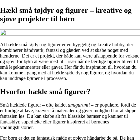
Hækl små tøjdyr og figurer – kreative og
sjove projekter til børn
At hækle små tøjdyr og figurer er en hyggelig og kreativ hobby, der
kombinerer håndværk, fantasi og glæden ved at skabe noget med
hænderne. Det er et projekt, der både kan være afslappende for voksne
og sjovt for børn at være med til – især når de færdige figurer bliver til
små legekammerater eller gaver. Her får du inspiration til, hvordan du
kan komme i gang med at hækle søde dyr og figurer, og hvordan du
kan inddrage børnene i processen.
Hvorfor hækle små figurer?
Små hæklede figurer – ofte kaldet
amigurumi
– er populære, fordi de
er hurtige at lave, kræver få materialer og giver mulighed for at slippe
fantasien løs. Du kan skabe alt fra klassiske bamser og kaniner til
fantasidyr, superhelte eller figurer inspireret af børnenes
yndlingshistorier.
For børn er det en fantastisk måde at opleve håndarbejde på. De kan