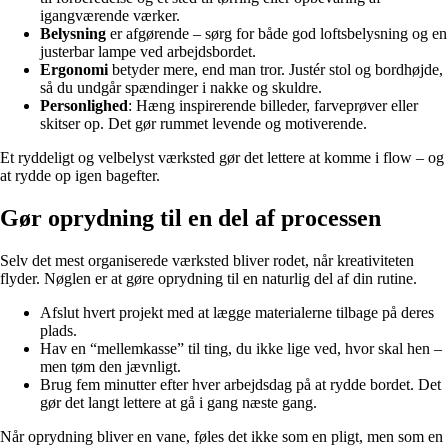
igangværende værker.
Belysning
er afgørende – sørg for både god loftsbelysning og en
justerbar lampe ved arbejdsbordet.
Ergonomi
betyder mere, end man tror. Justér stol og bordhøjde,
så du undgår spændinger i nakke og skuldre.
Personlighed
: Hæng inspirerende billeder, farveprøver eller
skitser op. Det gør rummet levende og motiverende.
Et ryddeligt og velbelyst værksted gør det lettere at komme i flow – og
at rydde op igen bagefter.
Gør oprydning til en del af processen
Selv det mest organiserede værksted bliver rodet, når kreativiteten
flyder. Nøglen er at gøre oprydning til en naturlig del af din rutine.
Afslut hvert projekt med at lægge materialerne tilbage på deres
plads.
Hav en “mellemkasse” til ting, du ikke lige ved, hvor skal hen –
men tøm den jævnligt.
Brug fem minutter efter hver arbejdsdag på at rydde bordet. Det
gør det langt lettere at gå i gang næste gang.
Når oprydning bliver en vane, føles det ikke som en pligt, men som en