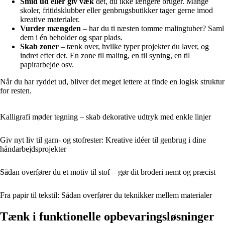
Smid ud eller giv væk
det, du ikke længere bruger. Mange
skoler, fritidsklubber eller genbrugsbutikker tager gerne imod
kreative materialer.
Vurder mængden
– har du ti næsten tomme malingtuber? Saml
dem i én beholder og spar plads.
Skab zoner
– tænk over, hvilke typer projekter du laver, og
indret efter det. En zone til maling, en til syning, en til
papirarbejde osv.
Når du har ryddet ud, bliver det meget lettere at finde en logisk struktur
for resten.
Kalligrafi møder tegning – skab dekorative udtryk med enkle linjer
Giv nyt liv til garn- og stofrester: Kreative idéer til genbrug i dine
håndarbejdsprojekter
Sådan overfører du et motiv til stof – gør dit broderi nemt og præcist
Fra papir til tekstil: Sådan overfører du teknikker mellem materialer
Tænk i funktionelle opbevaringsløsninger