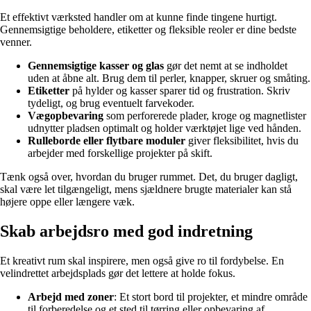
Et effektivt værksted handler om at kunne finde tingene hurtigt.
Gennemsigtige beholdere, etiketter og fleksible reoler er dine bedste
venner.
Gennemsigtige kasser og glas
gør det nemt at se indholdet
uden at åbne alt. Brug dem til perler, knapper, skruer og småting.
Etiketter
på hylder og kasser sparer tid og frustration. Skriv
tydeligt, og brug eventuelt farvekoder.
Vægopbevaring
som perforerede plader, kroge og magnetlister
udnytter pladsen optimalt og holder værktøjet lige ved hånden.
Rulleborde eller flytbare moduler
giver fleksibilitet, hvis du
arbejder med forskellige projekter på skift.
Tænk også over, hvordan du bruger rummet. Det, du bruger dagligt,
skal være let tilgængeligt, mens sjældnere brugte materialer kan stå
højere oppe eller længere væk.
Skab arbejdsro med god indretning
Et kreativt rum skal inspirere, men også give ro til fordybelse. En
velindrettet arbejdsplads gør det lettere at holde fokus.
Arbejd med zoner
: Et stort bord til projekter, et mindre område
til forberedelse og et sted til tørring eller opbevaring af